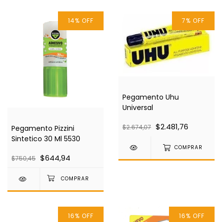
14
%
OFF
7
%
OFF
Pegamento Uhu
Universal
$2.481,76
$2.674,07
Pegamento Pizzini
Sintetico 30 Ml 5530
COMPRAR
$644,94
$750,45
16
%
OFF
16
%
OFF