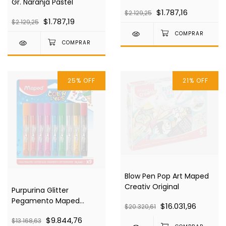
Gr. Naranja Pastel
$1.787,16
$2.129,25
$1.787,19
$2.129,25
25
%
OFF
21
%
OFF
Blow Pen Pop Art Maped
Creativ Original
Purpurina Glitter
Pegamento Maped
$16.031,96
$20.320,61
Estuche X 9 Unidades
$9.844,76
$13.168,63