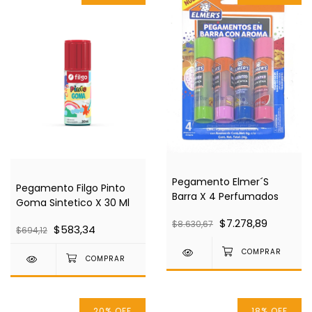
Pegamento Elmer´S
Pegamento Filgo Pinto
Barra X 4 Perfumados
Goma Sintetico X 30 Ml
$7.278,89
$8.630,67
$583,34
$694,12
20
%
OFF
18
%
OFF