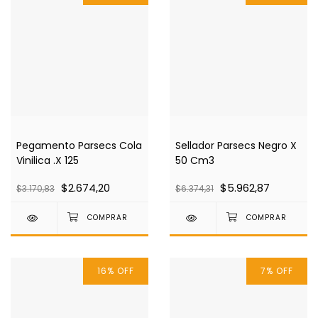
Pegamento Parsecs Cola
Sellador Parsecs Negro X
Vinilica .X 125
50 Cm3
$2.674,20
$5.962,87
$3.170,83
$6.374,31
16
%
OFF
7
%
OFF