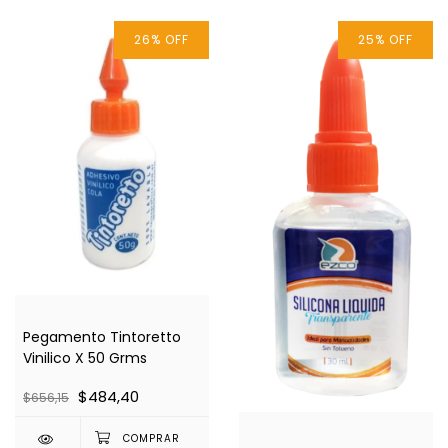
26
%
OFF
25
%
OFF
Pegamento Tintoretto
Vinilico X 50 Grms
$484,40
$656,15