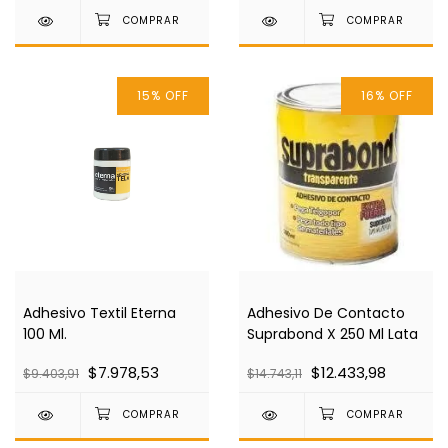
15
%
OFF
16
%
OFF
Adhesivo Textil Eterna
Adhesivo De Contacto
100 Ml.
Suprabond X 250 Ml Lata
$7.978,53
$12.433,98
$9.403,91
$14.743,11