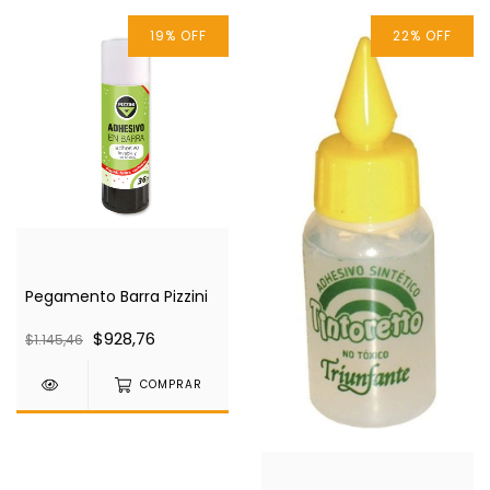
19
%
OFF
22
%
OFF
Pegamento Barra Pizzini
$928,76
$1.145,46
COMPRAR