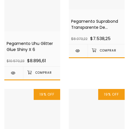
Pegamento Suprabond
Transparente De
Contacto X 50 Ml Con
$7.538,25
$8.073,22
Instantaneo De Regalo
Pegamento Uhu Glitter
Glue Shiny X 6
$8.896,61
$10.570,23
19
%
OFF
19
%
OFF