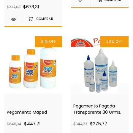
COMPRAR
$678,31
$772,03
31
%
OFF
20
%
OFF
Pegamento Pagoda
Pegamento Maped
Transparente 30 Grms.
$447,71
$275,77
$645,34
$344,77