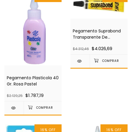
Pegamento Suprabond
Transparente De
Contacto X 25 Ml
$4.026,69
$4.312,46
Pegamento Plasticola 40
Gr. Rosa Pastel
$1.787,19
$2.129,25
16
%
OFF
16
%
OFF