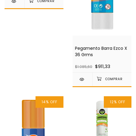
Pegamento Barra Ezco X
36 Grms
$911,33
$1.085,60
14
%
OFF
12
%
OFF