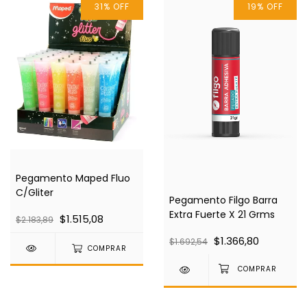
31
%
OFF
19
%
OFF
Pegamento Maped Fluo
C/Gliter
Pegamento Filgo Barra
Extra Fuerte X 21 Grms
$1.515,08
$2.183,89
$1.366,80
$1.692,54
COMPRAR