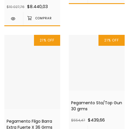
$8.440,03
$10.027,76
21
%
OFF
21
%
OFF
Pegamento Sta/Top Gun
30 grms
$439,66
$554,47
Pegamento Filgo Barra
Extra Fuerte X 36 Grms