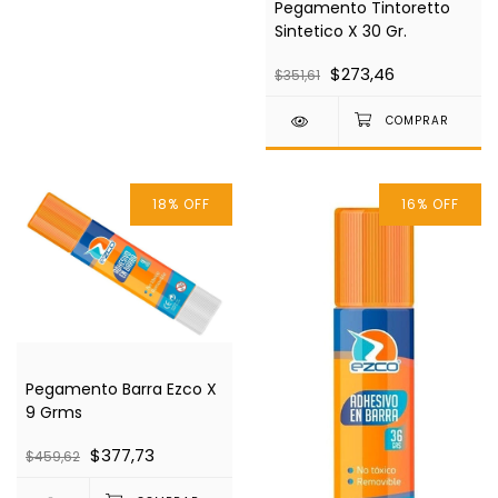
Pegamento Tintoretto
Sintetico X 30 Gr.
$273,46
$351,61
18
%
OFF
16
%
OFF
Pegamento Barra Ezco X
9 Grms
$377,73
$459,62