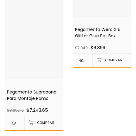
Pegamento Wero X 6
Glitter Glue Pet Box
We4431
$6.399
$7.949
Pegamento Suprabond
Para Montaje Pomo
$7.243,65
$8.992,12