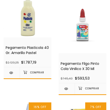
Pegamento Plasticola 40
Gr. Amarillo Pastel
$1.787,19
$2.129,25
Pegamento Filgo Pinto
Cola Vinilico X 30 Ml
$593,53
$745,40
16
%
OFF
7
%
OFF