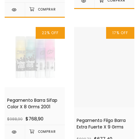
22
%
OFF
17
%
OFF
Pegamento Barra Sifap
Color X 8 Grms 2001
$768,90
$988,90
Pegamento Filgo Barra
Extra Fuerte X 9 Grms
$677,40