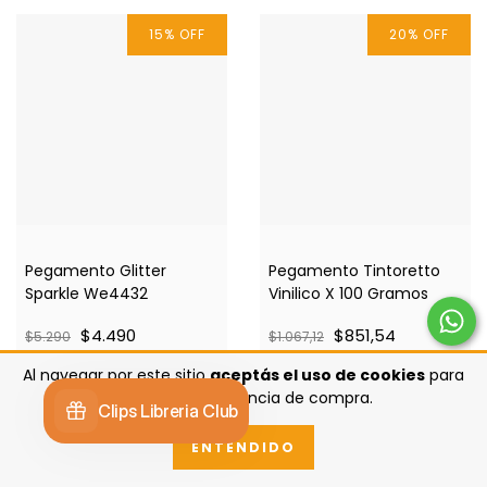
15
%
OFF
20
%
OFF
Pegamento Glitter
Pegamento Tintoretto
Sparkle We4432
Vinilico X 100 Gramos
$4.490
$851,54
$5.290
$1.067,12
Al navegar por este sitio
aceptás el uso de cookies
para
agilizar tu experiencia de compra.
ENTENDIDO