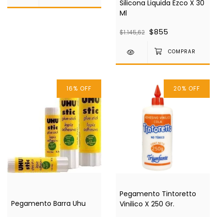
Silicona Liquida Ezco X 30
Ml
$855
$1.145,62
16
%
OFF
20
%
OFF
Pegamento Tintoretto
Pegamento Barra Uhu
Vinilico X 250 Gr.