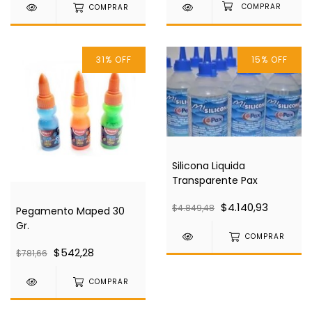
COMPRAR
31
%
OFF
15
%
OFF
Silicona Liquida
Transparente Pax
$4.140,93
$4.849,48
Pegamento Maped 30
Gr.
COMPRAR
$542,28
$781,66
COMPRAR