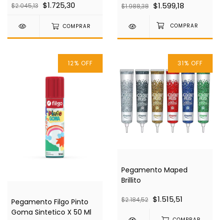
$1.725,30
$1.599,18
$2.045,13
$1.988,38
COMPRAR
12
%
OFF
31
%
OFF
Pegamento Maped
Brillito
$1.515,51
$2.184,52
Pegamento Filgo Pinto
Goma Sintetico X 50 Ml