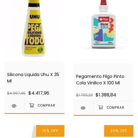
Silicona Liquida Uhu X 35
Pegamento Filgo Pinto
Ml
Cola Vinilico X 100 Ml
$4.417,96
$4.957,45
$1.388,84
$1.755,33
16
%
OFF
20
%
OFF