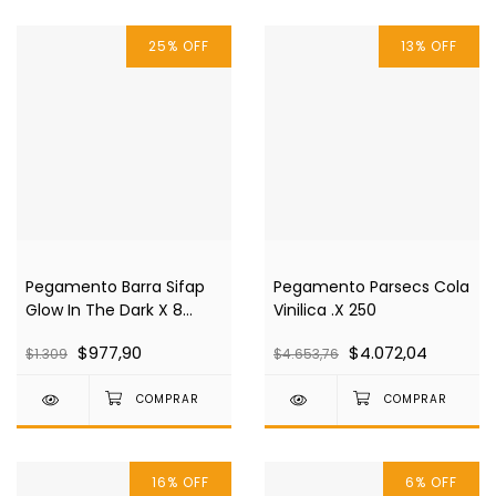
25
%
OFF
13
%
OFF
Pegamento Barra Sifap
Pegamento Parsecs Cola
Glow In The Dark X 8
Vinilica .X 250
Grms 2002
$977,90
$4.072,04
$1.309
$4.653,76
16
%
OFF
6
%
OFF