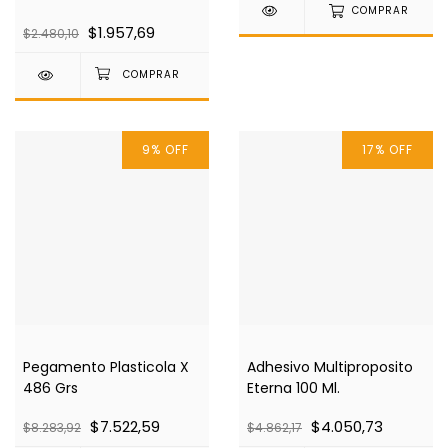
COMPRAR
$1.957,69
$2.480,10
9
%
OFF
17
%
OFF
Pegamento Plasticola X
Adhesivo Multiproposito
486 Grs
Eterna 100 Ml.
$7.522,59
$4.050,73
$8.283,92
$4.862,17