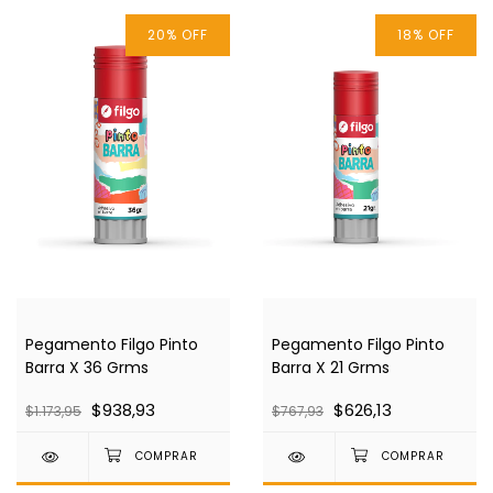
20
%
OFF
18
%
OFF
Pegamento Filgo Pinto
Pegamento Filgo Pinto
Barra X 21 Grms
Barra X 36 Grms
$626,13
$938,93
$767,93
$1.173,95