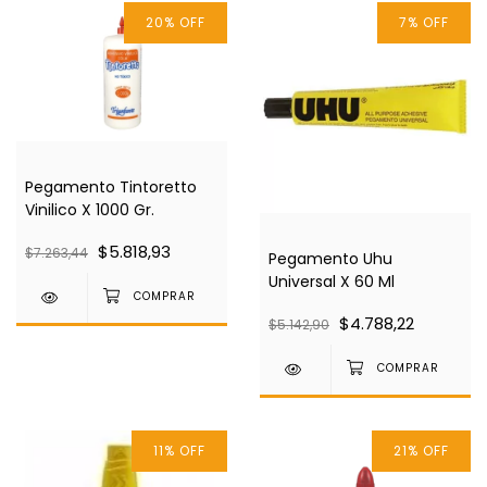
20
%
OFF
7
%
OFF
Pegamento Tintoretto
Vinilico X 1000 Gr.
$5.818,93
$7.263,44
Pegamento Uhu
Universal X 60 Ml
$4.788,22
$5.142,90
11
%
OFF
21
%
OFF