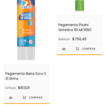
Pegamento Pizzini
Sintetico 50 Ml 5550
$750,45
$855,97
Pegamento Barra Ezco X
21 Grms
$613,01
$715,34