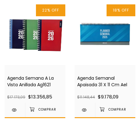
22
%
OFF
18
%
OFF
Agenda Semana A La
Agenda Semanal
Vista Anillada Ag1621
Apaisada 31 X 11 Cm Ael
$13.356,85
$9.178,09
$17.173,09
$11.148,44