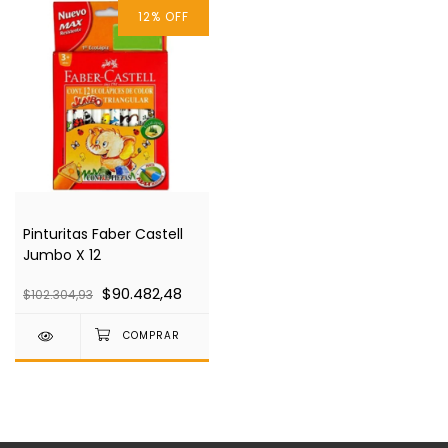
12
%
OFF
Pinturitas Faber Castell
Jumbo X 12
$90.482,48
$102.304,93