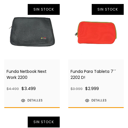
SIN STOCK
SIN STOCK
Funda Netbook Next
Funda Para Tableta 7´´
Work 2200
2202 D!
$3.499
$2.999
$4.499
$3.999
DETALLES
DETALLES
SIN STOCK