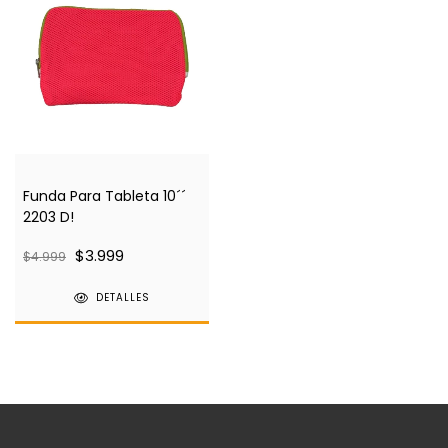
Funda Para Tableta 10´´
2203 D!
$3.999
$4.999
DETALLES