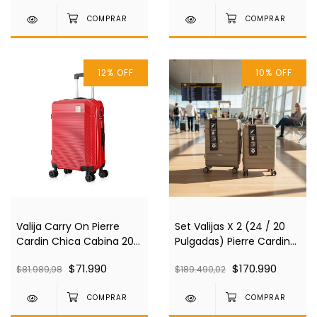
12
%
OFF
10
%
OFF
Valija Carry On Pierre
Set Valijas X 2 (24 / 20
Cardin Chica Cabina 20"
Pulgadas) Pierre Cardin
Roja Pc4035
Pardo Pc4022
$71.990
$170.990
$81.989,98
$189.490,02