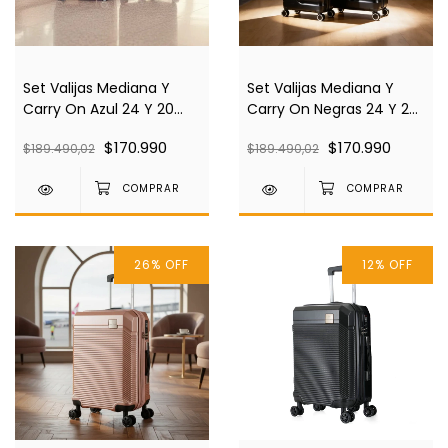
Set Valijas Mediana Y
Set Valijas Mediana Y
Carry On Azul 24 Y 20
Carry On Negras 24 Y 20
Pulgadas Pierre Cardin
Pulgadas Pierre Cardin
$170.990
$170.990
$189.490,02
$189.490,02
Pc4029
Pc4029
26
%
OFF
12
%
OFF