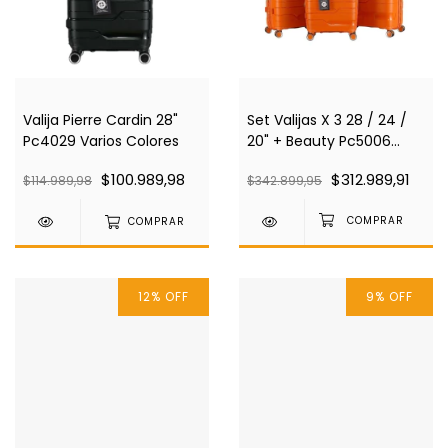
Valija Pierre Cardin 28"
Set Valijas X 3 28 / 24 /
Pc4029 Varios Colores
20" + Beauty Pc5006
Pierre Cardin Naranja
$100.989,98
$312.989,91
$114.989,98
$342.899,95
Pc4029
COMPRAR
12
%
OFF
9
%
OFF