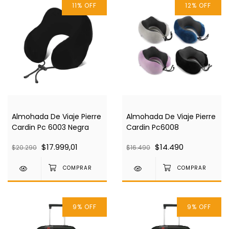
11
%
OFF
12
%
OFF
Almohada De Viaje Pierre
Almohada De Viaje Pierre
Cardin Pc 6003 Negra
Cardin Pc6008
$17.999,01
$14.490
$20.290
$16.490
9
%
OFF
9
%
OFF