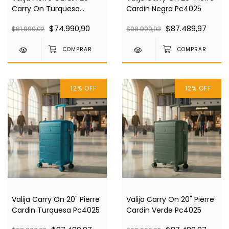
Carry On Turquesa
Cardin Negra Pc4025
Pc4024
$74.990,90
$87.489,97
$81.990,02
$98.900,03
12
%
OFF
12
%
OFF
Valija Carry On 20" Pierre
Valija Carry On 20" Pierre
Cardin Turquesa Pc4025
Cardin Verde Pc4025