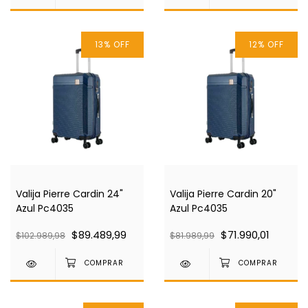
13
%
OFF
12
%
OFF
Valija Pierre Cardin 24"
Valija Pierre Cardin 20"
Azul Pc4035
Azul Pc4035
$89.489,99
$71.990,01
$102.989,98
$81.989,99