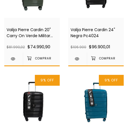
Valija Pierre Cardin 20"
Valija Pierre Cardin 24"
Carry On Verde Militar
Negra Pc4024
Pc4024
$74.990,90
$96.900,01
$81.990,02
$106.900
9
%
OFF
9
%
OFF