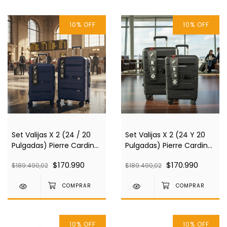
10
%
OFF
10
%
OFF
Set Valijas X 2 (24 / 20
Set Valijas X 2 (24 Y 20
Pulgadas) Pierre Cardin
Pulgadas) Pierre Cardin
Azul Pc4022
Negro Pc4022
$170.990
$170.990
$189.490,02
$189.490,02
10
%
OFF
10
%
OFF