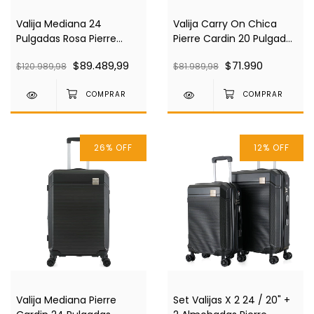
Valija Mediana 24
Valija Carry On Chica
Pulgadas Rosa Pierre
Pierre Cardin 20 Pulgadas
Cardin Pc4035
Negra Pc4035
$89.489,99
$71.990
$120.989,98
$81.989,98
26
%
OFF
12
%
OFF
Valija Mediana Pierre
Set Valijas X 2 24 / 20" +