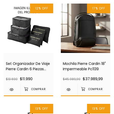
12
%
OFF
17
%
OFF
Set Organizador De Viaje
Mochila Pierre Cardin 18"
Pierre Cardin 6 Piezas
Impermeable Pc1139
Pc3309
$11.990
$37.989,99
$13.690
$45.989,99
13
%
OFF
13
%
OFF