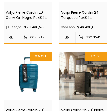
Valija Pierre Cardin 20"
Valija Pierre Cardin 24"
Carry On Negra Pc4024
Turquesa Pc4024
$74.990,90
$96.900,01
$81.990,02
$106.900
9
%
OFF
12
%
OFF
Valija Pierre Cardin 20"
Valija Carry On 20" Pierre