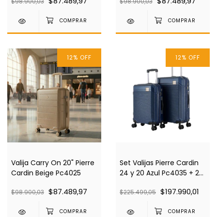
$87.489,97
$87.489,97
$98.900,03
$98.900,03
12
%
OFF
12
%
OFF
Valija Carry On 20" Pierre
Set Valijas Pierre Cardin
Cardin Beige Pc4025
24 y 20 Azul Pc4035 + 2
Almohadas Pc 6003
$87.489,97
$197.990,01
$98.900,03
$225.499,05