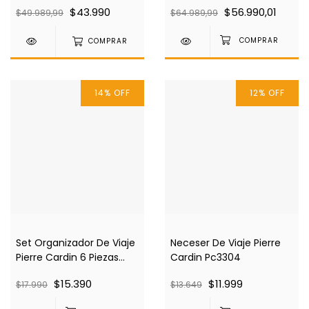
$43.990
$56.990,01
$49.989,99
$64.989,99
COMPRAR
14
%
OFF
12
%
OFF
Set Organizador De Viaje
Neceser De Viaje Pierre
Pierre Cardin 6 Piezas
Cardin Pc3304
Pc3310
$15.390
$11.999
$17.990
$13.649