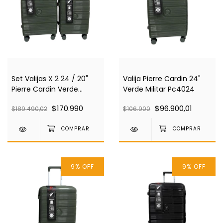
Set Valijas X 2 24 / 20"
Valija Pierre Cardin 24"
Pierre Cardin Verde
Verde Militar Pc4024
Militar Pc4024
$170.990
$96.900,01
$189.490,02
$106.900
9
%
OFF
9
%
OFF