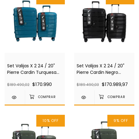
Set Valijas X 2 24 / 20"
Set Valijas X 2 24 / 20"
Pierre Cardin Turquesa
Pierre Cardin Negro
Pc4024
Pc4024
$170.990
$170.989,97
$189.490,02
$189.490,03
10
%
OFF
9
%
OFF