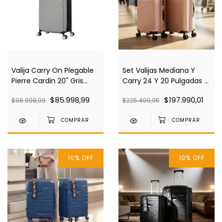
Valija Carry On Plegable
Set Valijas Mediana Y
Pierre Cardin 20" Gris
Carry 24 Y 20 Pulgadas +
Pc4030
2 Almohadas Regalo
$85.998,99
$197.990,01
$98.998,99
$225.499,05
Pierre Cardin Pc4035
10
%
OFF
10
%
OFF