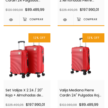
Cardin 24 Pulgadas
2 Almohadas Pierre
Negra Pc4035
Cardin Negra Pc4035
$89.489,99
$197.990,01
$120.989,98
$225.499,05
12
%
OFF
13
%
OFF
Set Valijas X 2 24 / 20"
Valija Mediana Pierre
Roja + Almohadas de
Cardin 24" Pulgadas Roja
Regalo Pierre Cardin
Pc4035
$197.990,01
$89.489,99
$225.499,05
$102.989,98
Pc4035